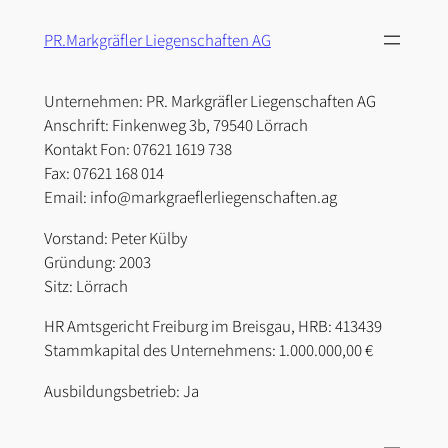
Zum
PR.Markgräfler Liegenschaften AG
Inhalt
springen
Unternehmen: PR. Markgräfler Liegenschaften AG
Anschrift: Finkenweg 3b, 79540 Lörrach
Kontakt Fon: 07621 1619 738
Fax: 07621 168 014
Email: info@markgraeflerliegenschaften.ag
Vorstand: Peter Külby
Gründung: 2003
Sitz: Lörrach
HR Amtsgericht Freiburg im Breisgau, HRB: 413439
Stammkapital des Unternehmens: 1.000.000,00 €
Ausbildungsbetrieb: Ja